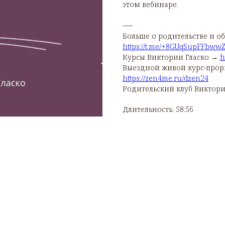
этом вебинаре.
-----
Больше о родительстве и о
https://t.me/+8GUqSupFFbwwZ
Курсы Виктории Гласко →
h
Выездной живой курс-проры
https://zen4me.ru/dzen24
Родительский клуб Виктор
Длительность: 58:56