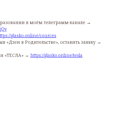
бразовании в моём телеграмм-канале →
jQy
ttps://glasko.online/cources
в «Дзен в Родительстве», оставить заявку →
ии «ТЕСЛА» →
https://glasko.online/tesla