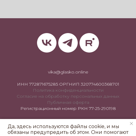
vika@glasko.online
ИНН 772871675285 ОРГНИП 320774600368701
Политика конфиденциальности
Согласие на обработку персональных данных
Публичная оферта
Регистрационный номер РКН 77-25-290198
Да, здесь используются файлы cookie, и мы
© 2026 Виктория Гласко. Все права защищены, при цитировании ссылка
обязаны предупредить об этом. Они помогают